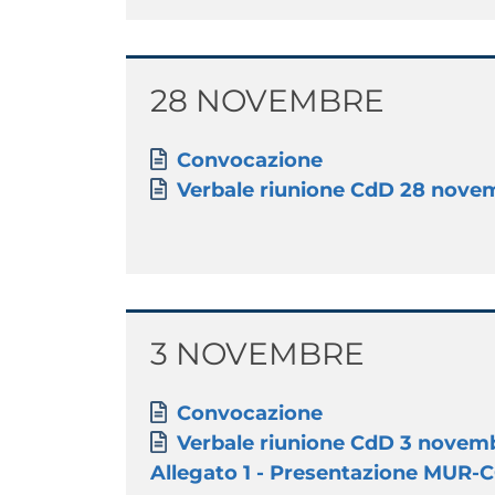
Titolo
28 NOVEMBRE
Paragrafo
Allegati
Document
Convocazione
Document
Verbale riunione CdD 28 nove
Titolo
3 NOVEMBRE
Paragrafo
Allegati
Document
Convocazione
Document
Verbale riunione CdD 3 novem
Document
Allegato 1 - Presentazione MUR-