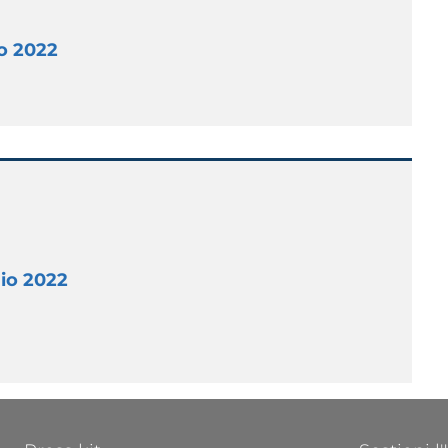
io 2022
io 2022
FOOTER 1
FOOTER 2