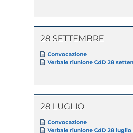
Titolo
28 SETTEMBRE
Paragrafo
Allegati
Document
Convocazione
Document
Verbale riunione CdD 28 sett
Titolo
28 LUGLIO
Paragrafo
Allegati
Document
Convocazione
Document
Verbale riunione CdD 28 luglio