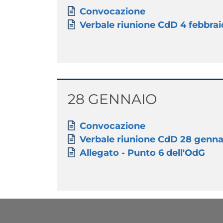
Paragrafo
Allegati
Document
Convocazione
Document
Verbale riunione CdD 4 febbra
Titolo
28 GENNAIO
Paragrafo
Allegati
Document
Convocazione
Document
Verbale riunione CdD 28 genna
Document
Allegato - Punto 6 dell'OdG