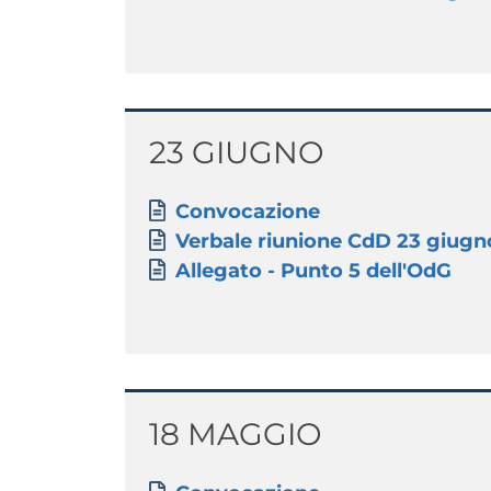
Titolo
23 GIUGNO
Paragrafo
Allegati
Document
Convocazione
Document
Verbale riunione CdD 23 giugn
Document
Allegato - Punto 5 dell'OdG
Titolo
18 MAGGIO