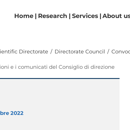
Navigazione principale
Home
Research
Services
About u
ientific Directorate
Directorate Council
Convoc
ni e i comunicati del Consiglio di direzione
mbre 2022