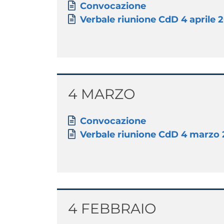
Paragrafo
Allegati
Document
Convocazione
Document
Verbale riunione CdD 4 aprile 
Titolo
4 MARZO
Paragrafo
Allegati
Document
Convocazione
Document
Verbale riunione CdD 4 marzo
Titolo
4 FEBBRAIO