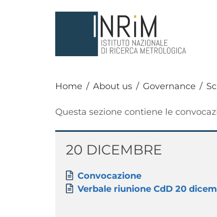
Skip to main content
Home
About us
Governance
Sc
Paragrafo
Questa sezione contiene le convocazio
Titolo
20 DICEMBRE
Paragrafo
Allegati
Document
Convocazione
Document
Verbale riunione CdD 20 dice