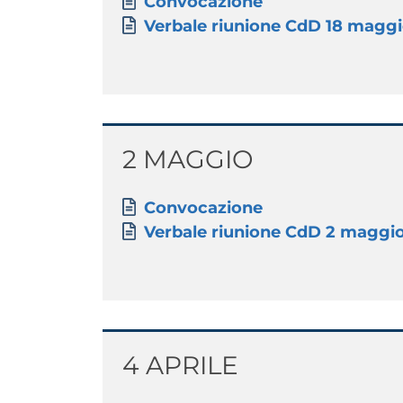
Paragrafo
Allegati
Document
Convocazione
Document
Verbale riunione CdD 18 magg
Titolo
2 MAGGIO
Paragrafo
Allegati
Document
Convocazione
Document
Verbale riunione CdD 2 maggi
Titolo
4 APRILE