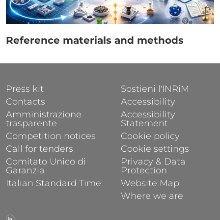
Link
Reference materials and methods
FOOTER 1
FOOTER 2
Press kit
Sostieni l'INRiM
Contacts
Accessibility
Amministrazione
Accessibility
trasparente
Statement
Competition notices
Cookie policy
Call for tenders
Cookie settings
Comitato Unico di
Privacy & Data
Garanzia
Protection
Italian Standard Time
Website Map
Where we are