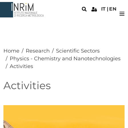
Skip to main content
IT
EN
Home
Research
Scientific Sectors
Physics - Chemistry and Nanotechnologies
Activities
Activities
Paragrafo
Paragrafo
Immagine