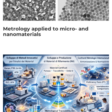
Link
Metrology applied to micro- and
nanomaterials
Paragrafo
Immagine