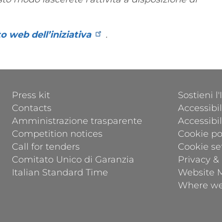
to web dell’iniziativa
.
FOOTER 1
FOOTER 2
Press kit
Sostieni l
Contacts
Accessibil
Amministrazione trasparente
Accessibi
Competition notices
Cookie po
Call for tenders
Cookie se
Comitato Unico di Garanzia
Privacy &
Italian Standard Time
Website 
Where we