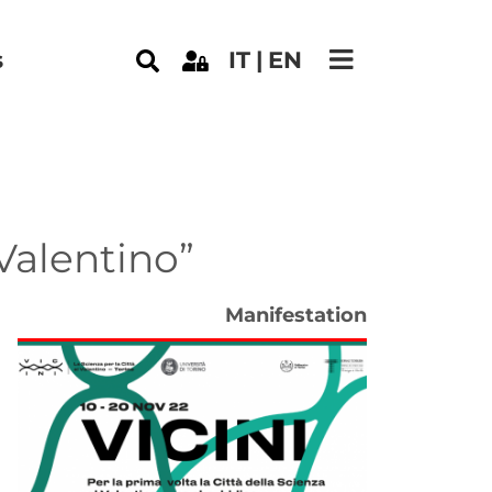
s
IT
EN
 Valentino”
Tipo di evento
Manifestation
Immagine