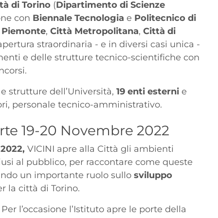
tà di Torino
(
Dipartimento di Scienze
ione con
Biennale Tecnologia
e
Politecnico di
 Piemonte
,
Città Metropolitana
,
Città di
pertura straordinaria - e in diversi casi unica -
menti e delle strutture tecnico-scientifiche con
oncorsi.
e strutture dell’Università,
19 enti esterni
e
ori, personale tecnico-amministrativo.
perte 19-20 Novembre 2022
 2022,
VICINI apre alla Città gli ambienti
chiusi al pubblico, per raccontare come queste
vendo un importante ruolo sullo
sviluppo
r la città di Torino.
Per l’occasione l’Istituto apre le porte della