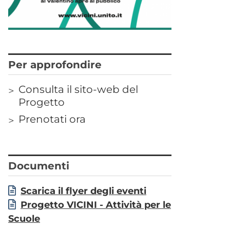
Correlati
Titolo
Per approfondire
Consulta il sito-web del
Links
Progetto
Prenotati ora
Titolo
Documenti
Allegati
Document
Scarica il flyer degli eventi
Document
Progetto VICINI - Attività per le
Scuole