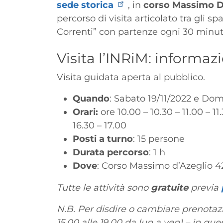
sede storica
, in
corso Massimo D
percorso di visita articolato tra gli spa
Correnti” con partenze ogni 30 minut
Titolo
Visita l’INRiM: informaz
Testo
Visita guidata aperta al pubblico.
Quando
: Sabato 19/11/2022 e Do
Orari:
ore 10.00 – 10.30 – 11.00 – 11
16.30 – 17.00
Posti a turno
: 15 persone
Durata percorso
: 1 h
Dove
: Corso Massimo d’Azeglio 42
Tutte le attività sono
gratuite
previa
N.B. Per disdire o cambiare prenotazi
15.00 alle 19.00 da lun a ven) – in que