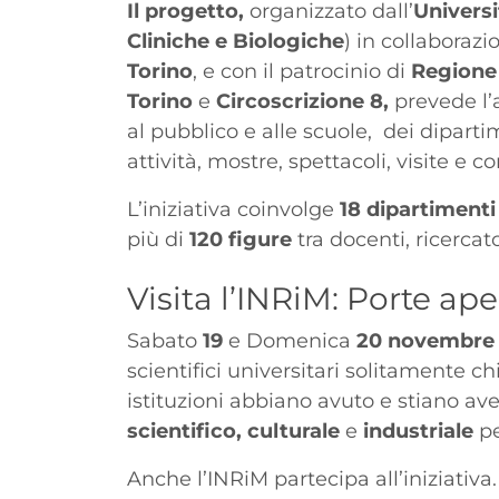
Il progetto,
organizzato dall’
Universi
Cliniche e Biologiche
) in collaboraz
Torino
, e con il patrocinio di
Regione
Torino
e
Circoscrizione 8,
prevede l’a
al pubblico e alle scuole, dei diparti
attività, mostre, spettacoli, visite e c
L’iniziativa coinvolge
18 dipartimenti
più di
120 figure
tra docenti, ricercat
Titolo
Visita l’INRiM: Porte a
Testo
Sabato
19
e Domenica
20 novembre
scientifici universitari solitamente 
istituzioni abbiano avuto e stiano a
scientifico,
culturale
e
industriale
pe
Anche l’INRiM partecipa all’iniziativa. 