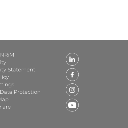
'INRiM
ity
lity Statement
licy
ttings
 Data Protection
Map
 are