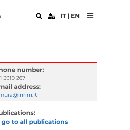
s
IT
EN
hone number:
1 3919 267
mail address:
.mura@inrim.it
ublications:
go to all publications