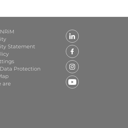
'INRiM
ity
lity Statement
licy
ttings
 Data Protection
Map
 are