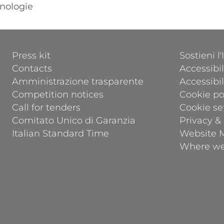
nologie
FOOTER 1
FOOTER 2
Press kit
Sostieni l
Contacts
Accessibil
Amministrazione trasparente
Accessibi
Competition notices
Cookie po
Call for tenders
Cookie se
Comitato Unico di Garanzia
Privacy &
Italian Standard Time
Website 
Where we