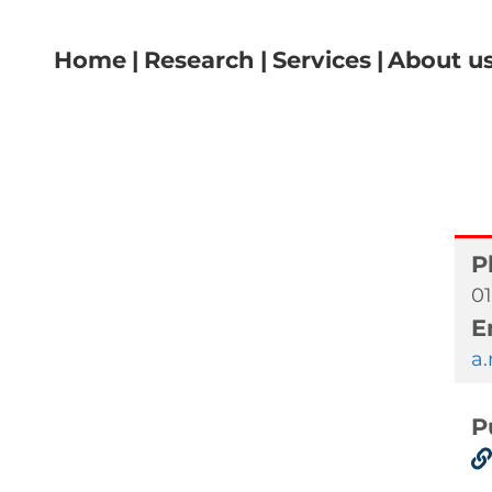
Navigazione principale
Home
Research
Services
About u
P
01
E
a
P