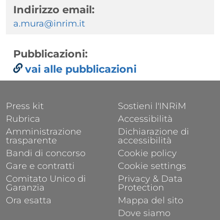
Indirizzo email:
a.mura@inrim.it
Pubblicazioni:
vai alle pubblicazioni
FOOTER 1
FOOTER 2
Press kit
Sostieni l'INRiM
Rubrica
Accessibilità
Amministrazione
Dichiarazione di
trasparente
accessibilità
Bandi di concorso
Cookie policy
Gare e contratti
Cookie settings
Comitato Unico di
Privacy & Data
Garanzia
Protection
Ora esatta
Mappa del sito
Dove siamo