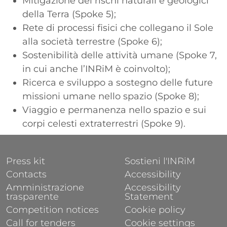
Mitigazione dei rischi naturali e geologici
della Terra (Spoke 5);
Rete di processi fisici che collegano il Sole
alla società terrestre (Spoke 6);
Sostenibilità delle attività umane (Spoke 7,
in cui anche l’INRiM è coinvolto);
Ricerca e sviluppo a sostegno delle future
missioni umane nello spazio (Spoke 8);
Viaggio e permanenza nello spazio e sui
corpi celesti extraterrestri (Spoke 9).
FOOTER 1
FOOTER 2
Press kit
Sostieni l'INRiM
Contacts
Accessibility
Amministrazione
Accessibility
trasparente
Statement
Competition notices
Cookie policy
Call for tenders
Cookie settings