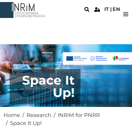
Skip to main content
IT
EN
Space It
Up!
Home
Research
INRiM for PNRR
Space It Up!