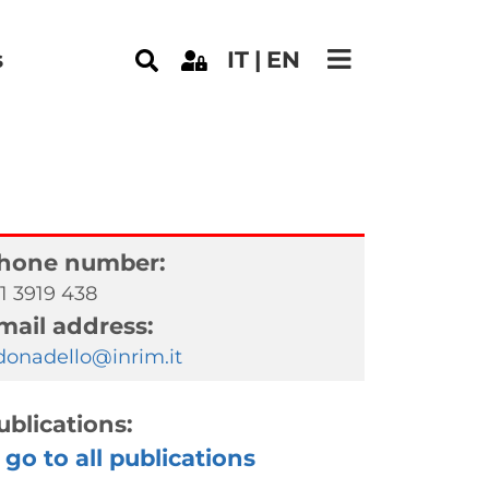
s
IT
EN
hone number:
1 3919 438
mail address:
donadello@inrim.it
ublications:
go to all publications