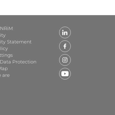
'INRiM
ity
lity Statement
licy
ttings
 Data Protection
Map
 are