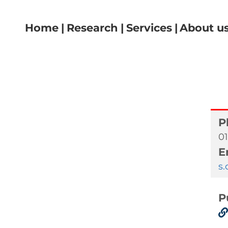
Navigazione principale
Home
Research
Services
About u
e
P
01
E
s.
P