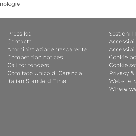
nologie
FOOTER 1
FOOTER 2
Press kit
Sostieni l
Contacts
Accessibil
Amministrazione trasparente
Accessibi
Competition notices
Cookie po
Call for tenders
Cookie se
Comitato Unico di Garanzia
Privacy &
Italian Standard Time
Website 
Where we