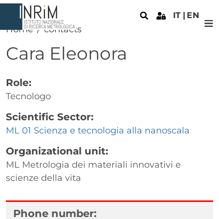
Skip to main content
IT
EN
Home
contacts
Cara
Eleonora
Role:
Tecnologo
Scientific Sector:
ML 01 Scienza e tecnologia alla nanoscala
Organizational unit:
ML Metrologia dei materiali innovativi e
scienze della vita
Phone number: