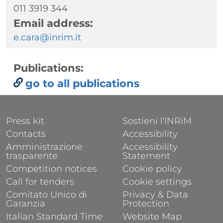
011 3919 344
Email address:
e.cara@inrim.it
Publications:
go to all publications
FOOTER 1
FOOTER 2
Press kit
Sostieni l'INRiM
Contacts
Accessibility
Amministrazione
Accessibility
trasparente
Statement
Competition notices
Cookie policy
Call for tenders
Cookie settings
Comitato Unico di
Privacy & Data
Garanzia
Protection
Italian Standard Time
Website Map