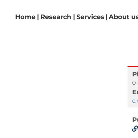
Navigazione principale
Home
Research
Services
About u
P
01
E
c
P