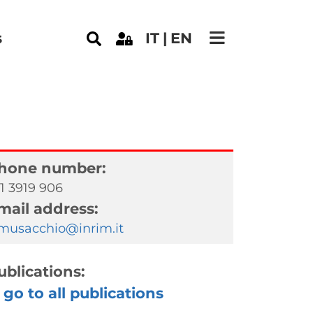
s
IT
EN
hone number:
1 3919 906
mail address:
.musacchio@inrim.it
ublications:
go to all publications