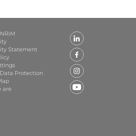
'INRiM
ity
lity Statement
licy
ttings
 Data Protection
Map
 are