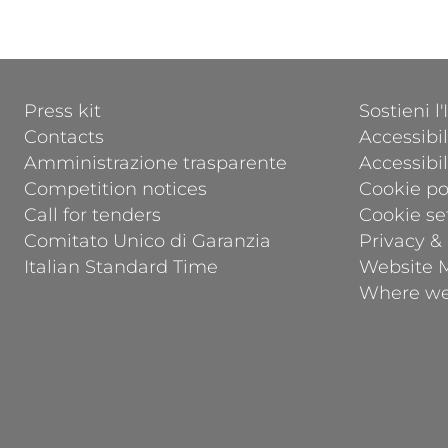
a
FOOTER 1
FOOTER 2
Press kit
Sostieni l
Contacts
Accessibil
Amministrazione trasparente
Accessibi
Competition notices
Cookie po
Call for tenders
Cookie se
Comitato Unico di Garanzia
Privacy &
Italian Standard Time
Website 
Where we