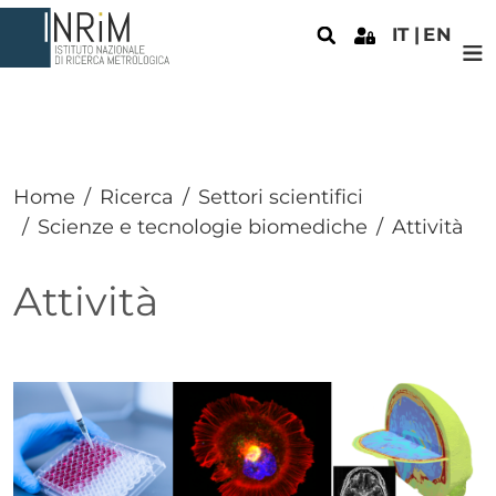
Salta al contenuto principale
IT
EN
Home
Ricerca
Settori scientifici
Scienze e tecnologie biomediche
Attività
Attività
Paragrafo
Immagine