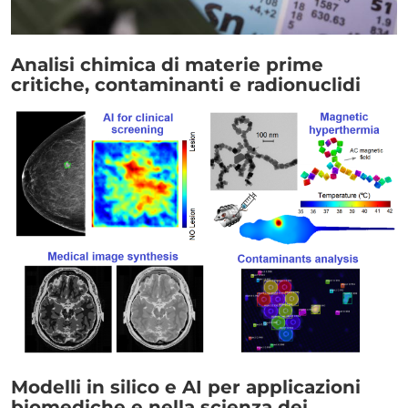
Link
Analisi chimica di materie prime
critiche, contaminanti e radionuclidi
Immagine
Link
Modelli in silico e AI per applicazioni
biomediche e nella scienza dei