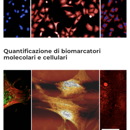
Link
Quantificazione di biomarcatori
molecolari e cellulari
Immagine