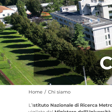
C
Home
Chi siamo
Paragrafo
L’I
stituto Nazionale di Ricerca Metr