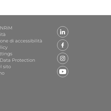
'INRiM
ità
one di accessibilità
licy
ttings
 Data Protection
 sito
mo