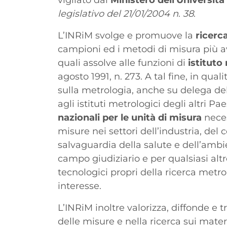
vigilato dal
Ministero dell'Università
legislativo del 21/01/2004 n
.
38
.
L’INRiM svolge e promuove la
ricerc
campioni ed i metodi di misura più av
quali assolve alle funzioni di
istituto
agosto 1991, n. 273. A tal fine, in qual
sulla metrologia, anche su delega de
agli istituti metrologici degli altri Pa
nazionali per le unità di misura
necess
misure nei settori dell’industria, del 
salvaguardia della salute e dell’ambi
campo giudiziario e per qualsiasi altro
tecnologici propri della ricerca metro
interesse.
L’INRiM inoltre valorizza, diffonde e t
delle misure e nella ricerca sui materi