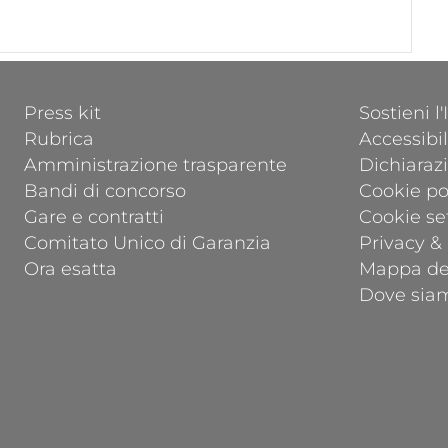
FOOTER 1
FOOTER 2
Press kit
Sostieni l
Rubrica
Accessibil
Amministrazione trasparente
Dichiarazi
Bandi di concorso
Cookie po
Gare e contratti
Cookie se
Comitato Unico di Garanzia
Privacy &
Ora esatta
Mappa del
Dove sia