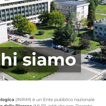
hi siamo
ologica
(INRiM) è un Ente pubblico nazionale