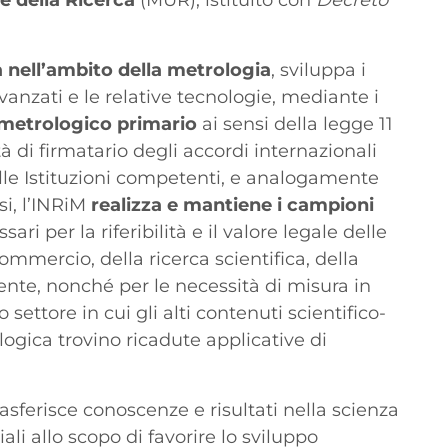
 e della Ricerca
(MUR), istituito con
Decreto
a nell’ambito della metrologia
, sviluppa i
anzati e le relative tecnologie, mediante i
 metrologico primario
ai sensi della legge 11
ità di firmatario degli accordi internazionali
lle Istituzioni competenti, e analogamente
esi, l’INRiM
realizza e mantiene i campioni
ari per la riferibilità e il valore legale delle
commercio, della ricerca scientifica, della
ente, nonché per le necessità di misura in
 settore in cui gli alti contenuti scientifico-
logica trovino ricadute applicative di
rasferisce conoscenze e risultati nella scienza
ali allo scopo di favorire lo sviluppo