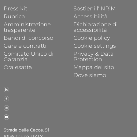
FOOTER 1
FOOTER 2
Press kit
Sostieni l'INRiM
Rubrica
Accessibilità
Amministrazione
Dichiarazione di
trasparente
accessibilità
Bandi di concorso
Cookie policy
Gare e contratti
Cookie settings
Comitato Unico di
Privacy & Data
Garanzia
Protection
Ora esatta
Mappa del sito
Dove siamo
Strada delle Cacce, 91
10135 Torino, ITALY