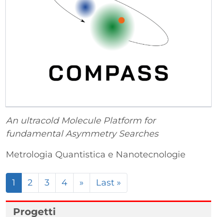
An ultracold Molecule Platform for
fundamental Asymmetry Searches
Metrologia Quantistica e Nanotecnologie
Paginazione
Pagina successiva
Ultima pagina
1
2
3
4
»
Last »
Progetti