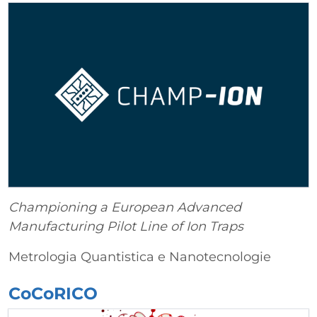
Championing a European Advanced
Manufacturing Pilot Line of Ion Traps
Metrologia Quantistica e Nanotecnologie
CoCoRICO