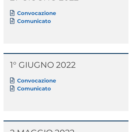
Paragrafo
Allegati
Documento
Convocazione
Documento
Comunicato
Titolo
1° GIUGNO 2022
Paragrafo
Allegati
Documento
Convocazione
Documento
Comunicato