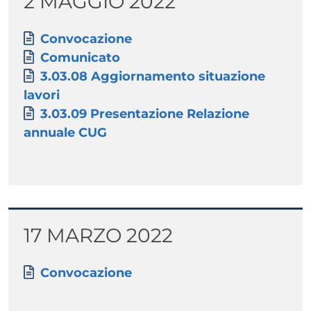
Titolo
2 MAGGIO 2022
Paragrafo
Allegati
Documento
Convocazione
Documento
Comunicato
Documento
3.03.08 Aggiornamento situazione
lavori
Documento
3.03.09 Presentazione Relazione
annuale CUG
Titolo
17 MARZO 2022
Paragrafo
Allegati
Documento
Convocazione