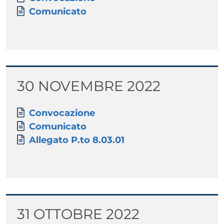
Documento
Comunicato
Titolo
30 NOVEMBRE 2022
Paragrafo
Allegati
Documento
Convocazione
Documento
Comunicato
Documento
Allegato P.to 8.03.01
Titolo
31 OTTOBRE 2022