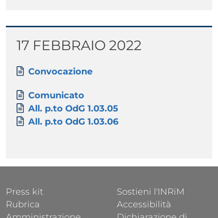
Titolo
17 FEBBRAIO 2022
Paragrafo
Allegati
Documento
Convocazione
Allegati
Documento
Comunicato
Documento
All. p.to OdG 1.03.05
Documento
All. p.to OdG 1.03.06
FOOTER 1
FOOTER 2
Press kit
Sostieni l'INRiM
Rubrica
Accessibilità
Amministrazione
Dichiarazione di