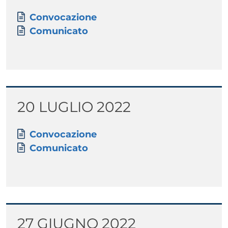
Paragrafo
Allegati
Documento
Convocazione
Documento
Comunicato
Titolo
20 LUGLIO 2022
Paragrafo
Allegati
Documento
Convocazione
Documento
Comunicato
Titolo
27 GIUGNO 2022