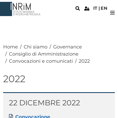
Salta al contenuto principale
IT
EN
Home
Chi siamo
Governance
Consiglio di Amministrazione
Convocazioni e comunicati
2022
2022
Paragrafo
Titolo
22 DICEMBRE 2022
Paragrafo
Allegati
Documento
Convocazione