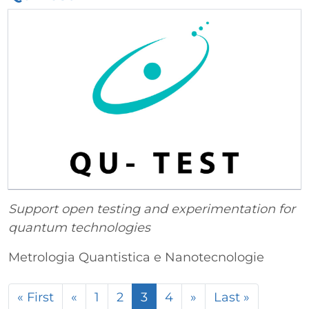
Support open testing and experimentation for
quantum technologies
Metrologia Quantistica e Nanotecnologie
Paginazione
Prima pagina
Pagina precedente
Pagina successiv
Ultima p
« First
«
1
2
3
4
»
Last »