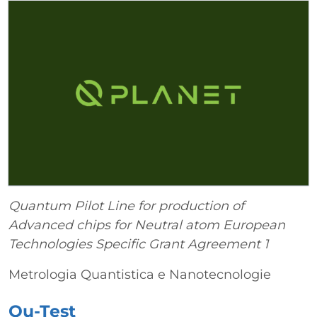
Quantum Pilot Line for production of
Advanced chips for Neutral atom European
Technologies Specific Grant Agreement 1
Metrologia Quantistica e Nanotecnologie
Qu-Test