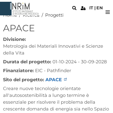
Salta al contenuto principale
IT
EN
Home
Ricerca
Progetti
APACE
Divisione:
Metrologia dei Materiali Innovativi e Scienze
della Vita
Durata del progetto:
01-10-2024 - 30-09-2028
Finanziatore:
EIC - Pathfinder
Sito del progetto:
APACE
Paragrafo
Creare nuove tecnologie orientate
all'autosostenibilità a lungo termine è
essenziale per risolvere il problema della
crescente domanda di energia sia nello Spazio