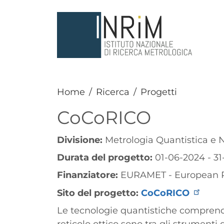
Salta al contenuto principale
Home
Ricerca
Progetti
CoCoRICO
Divisione:
Metrologia Quantistica e 
Durata del progetto:
01-06-2024 - 3
Finanziatore:
EURAMET - European P
Sito del progetto:
CoCoRICO
Paragrafo
Le tecnologie quantistiche compren