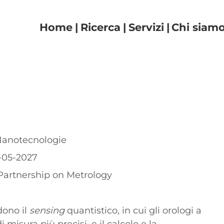
Navigazione principal
Home
Ricerca
Servizi
Chi siam
Nanotecnologie
1-05-2027
artnership on Metrology
dono il
sensing
quantistico, in cui gli orologi a