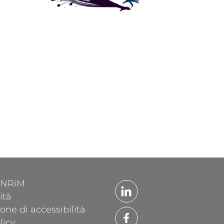
'INRiM
ità
one di accessibilità
licy