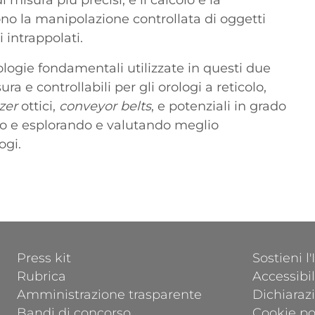
i misura più precisi, e il calcolo e la
no la manipolazione controllata di oggetti
i intrappolati.
logie fondamentali utilizzate in questi due
a e controllabili per gli orologi a reticolo,
zer
ottici,
conveyor belts
, e potenziali in grado
o e esplorando e valutando meglio
ogi.
FOOTER 1
FOOTER 2
Press kit
Sostieni l
Rubrica
Accessibil
Amministrazione trasparente
Dichiarazi
Bandi di concorso
Cookie po