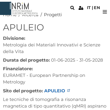
Salta al contenuto principale
IT
EN
Home
Ricerca
Progetti
APULEIO
Divisione:
Metrologia dei Materiali Innovativi e Scienze
della Vita
Durata del progetto:
01-06-2025 - 31-05-2028
Finanziatore:
EURAMET - European Partnership on
Metrology
Sito del progetto:
APULEIO
Paragrafo
Le tecniche di tomografia a risonanza
magnetica di tipo quantitativo (qMRI) aspirano