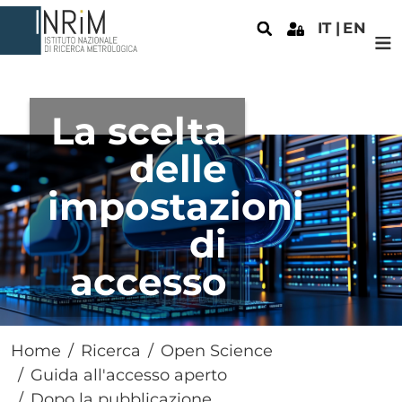
Salta al contenuto principale
IT
EN
La scelta
delle
impostazioni
di
accesso
Home
Ricerca
Open Science
Guida all'accesso aperto
Dopo la pubblicazione