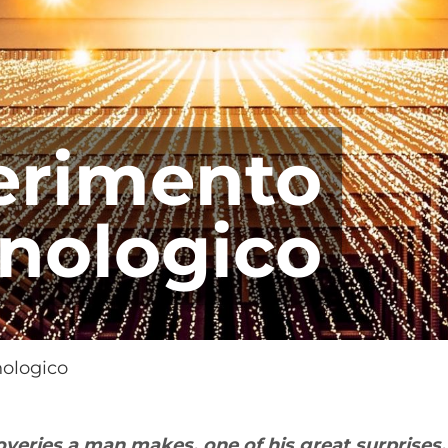
erimento
nologico
nologico
overies
a man makes, one of
his
great
surprises
,