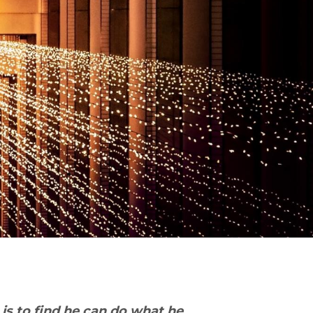
 is
to
find
he can do
what
he