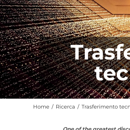
Trasf
tec
Home
Ricerca
Trasferimento tec
Abstract
One of the
greatest
disc