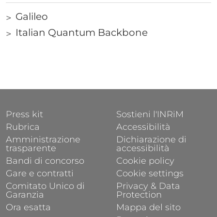
Galileo
Links
Italian Quantum Backbone
FOOTER 1
FOOTER 2
Press kit
Sostieni l'INRiM
Rubrica
Accessibilità
Amministrazione
Dichiarazione di
trasparente
accessibilità
Bandi di concorso
Cookie policy
Gare e contratti
Cookie settings
Comitato Unico di
Privacy & Data
Garanzia
Protection
Ora esatta
Mappa del sito