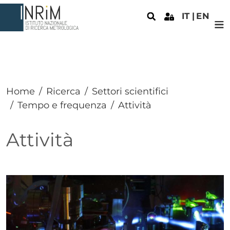
Salta al contenuto principale
IT
EN
Home
Ricerca
Settori scientifici
Tempo e frequenza
Attività
Attività
Paragrafo
Paragrafo
Immagine