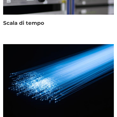
Link
Scala di tempo
Paragrafo
Immagine