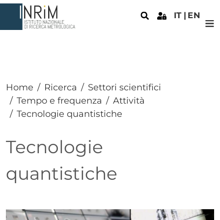
Salta al contenuto principale
IT
EN
Home
Ricerca
Settori scientifici
Tempo e frequenza
Attività
Tecnologie quantistiche
Tecnologie
quantistiche
Paragrafo
Immagine