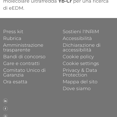
molecolare ultrafredda
Yb-Cr
per una ricerca
di eEDM.
FOOTER 1
FOOTER 2
Press kit
Sostieni l'INRiM
Rubrica
Accessibilità
Amministrazione
Dichiarazione di
trasparente
accessibilità
Bandi di concorso
Cookie policy
Gare e contratti
Cookie settings
Comitato Unico di
Privacy & Data
Garanzia
Protection
Ora esatta
Mappa del sito
Dove siamo