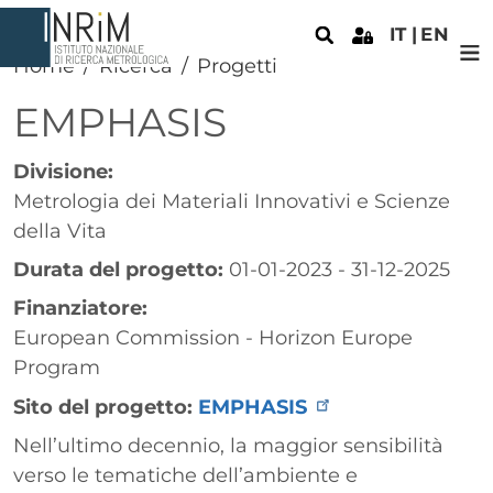
Salta al contenuto principale
IT
EN
Home
Ricerca
Progetti
EMPHASIS
Divisione:
Metrologia dei Materiali Innovativi e Scienze
della Vita
Durata del progetto:
01-01-2023 - 31-12-2025
Finanziatore:
European Commission - Horizon Europe
Program
Sito del progetto:
EMPHASIS
Paragrafo
Nell’ultimo decennio, la maggior sensibilità
verso le tematiche dell’ambiente e