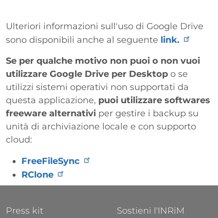
Ulteriori informazioni sull'uso di Google Drive
sono disponibili anche al seguente
link.
Se per qualche motivo non puoi o non vuoi
utilizzare Google Drive per Desktop
o se
utilizzi sistemi operativi non supportati da
questa applicazione,
puoi utilizzare softwares
freeware alternativi
per gestire i backup su
unità di archiviazione locale e con supporto
cloud:
FreeFileSync
RClone
FOOTER 1
FOOTER 2
Press kit
Sostieni l'INRiM