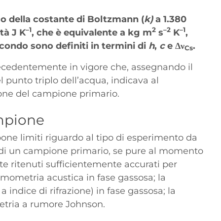
co della costante di Boltzmann (
k)
a 1.380
–1
2
–2
–1
tà J K
, che è equivalente a kg m
s
K
,
econdo sono definiti in termini di
h
,
c
e
Δν
.
Cs
precedentemente in vigore che, assegnando il
l punto triplo dell’acqua, indicava al
ione del campione primario.
ampione
one limiti riguardo al tipo di esperimento da
ca di un campione primario, se pure al momento
e ritenuti sufficientemente accurati per
ermometria acustica in fase gassosa; la
 indice di rifrazione) in fase gassosa; la
etria a rumore Johnson.