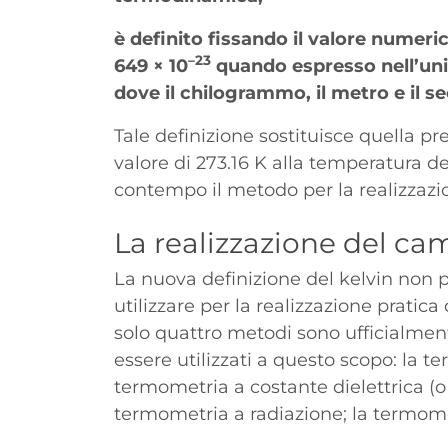
è definito fissando il valore numeri
–23
649 × 10
quando espresso nell’uni
dove il chilogrammo, il metro e il s
Tale definizione sostituisce quella 
valore di 273.16 K alla temperatura de
contempo il metodo per la realizzaz
Titolo
La realizzazione del c
La nuova definizione del kelvin non p
utilizzare per la realizzazione prati
solo quattro metodi sono ufficialment
essere utilizzati a questo scopo: la t
termometria a costante dielettrica (o a
termometria a radiazione; la termom