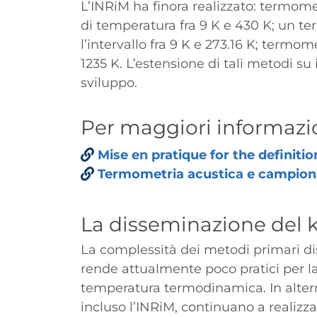
L’INRiM ha finora realizzato: termomet
di temperatura fra 9 K e 430 K; un te
l’intervallo fra 9 K e 273.16 K; termome
1235 K. L’estensione di tali metodi su 
sviluppo.
Titolo
Per maggiori informazi
Paragrafo
Links
Mise en pratique for the definitio
Termometria acustica e campion
Titolo
La disseminazione del k
La complessità dei metodi primari disp
rende attualmente poco pratici per la
temperatura termodinamica. In alternat
incluso l’INRiM, continuano a realizz