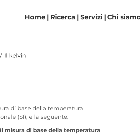
Navigazione principal
Home
Ricerca
Servizi
Chi siam
Il kelvin
isura di base della temperatura
nale (SI), è la seguente:
tà di misura di base della temperatura