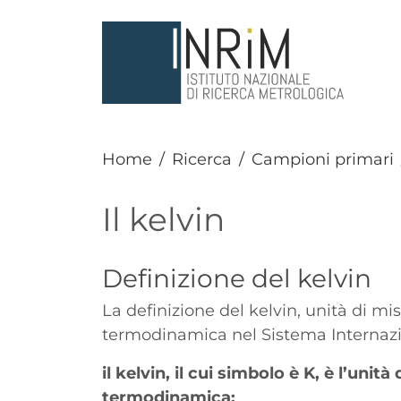
Salta al contenuto principale
Home
Ricerca
Campioni primari
Il kelvin
Titolo
Definizione del kelvin
Paragrafo
La definizione del kelvin, unità di m
termodinamica nel Sistema Internazio
il kelvin, il cui simbolo è K, è l’uni
termodinamica;