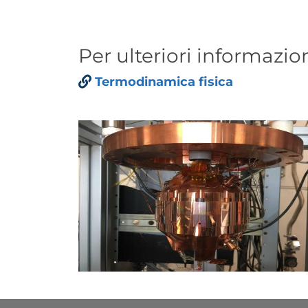
Titolo
Per ulteriori informazion
Paragrafo
Links
Termodinamica fisica
Immagine