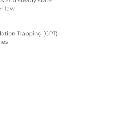
s and steady state
er law
tion Trapping (CPT)
nes