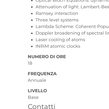
Optical Bloch Equations: dynamic
Attenuation of light: Lambert-Be
Ramsey interaction
Three level systems
Lambda Scheme: Coherent Popula
Doppler broadening of spectral li
Laser cooling of atoms
INRiM atomic clocks
NUMERO DI ORE
18
FREQUENZA
Annuale
LIVELLO
Base
Contatti