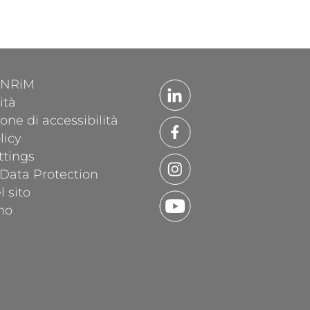
'INRiM
ità
one di accessibilità
licy
ttings
 Data Protection
 sito
mo