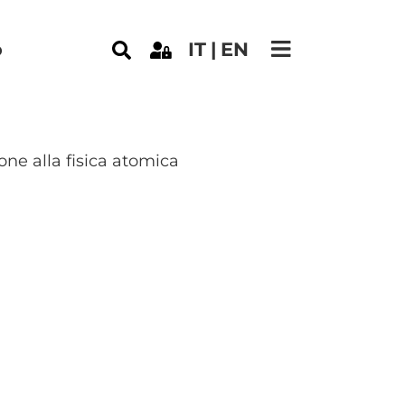
e
o
IT
EN
one alla fisica atomica