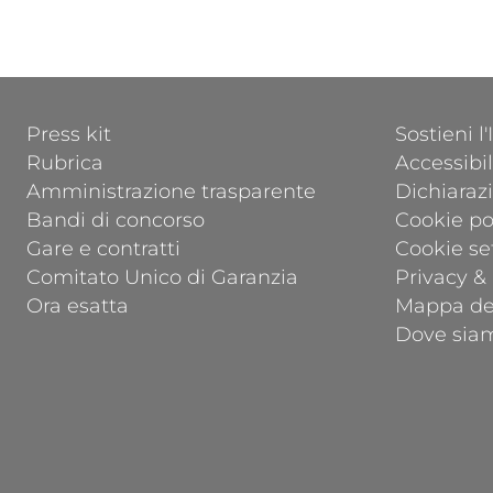
FOOTER 1
FOOTER 2
Press kit
Sostieni l
Rubrica
Accessibil
Amministrazione trasparente
Dichiarazi
Bandi di concorso
Cookie po
Gare e contratti
Cookie se
Comitato Unico di Garanzia
Privacy &
Ora esatta
Mappa del
Dove sia