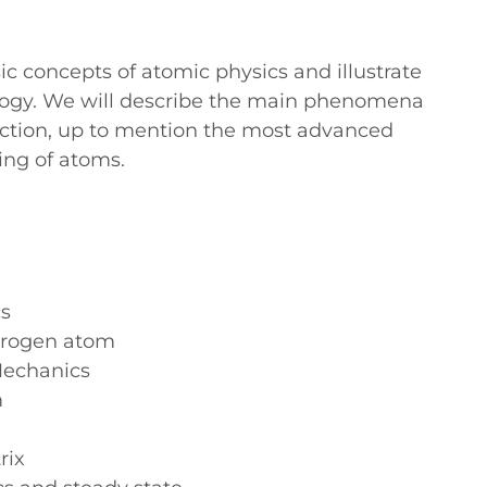
c concepts of atomic physics and illustrate
ology. We will describe the main phenomena
raction, up to mention the most advanced
ing of atoms.
s
drogen atom
Mechanics
m
rix