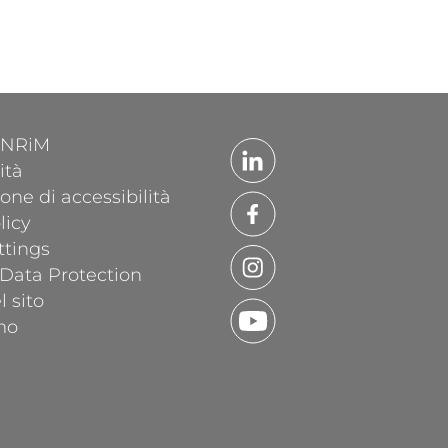
'INRiM
ità
one di accessibilità
licy
ttings
 Data Protection
 sito
mo