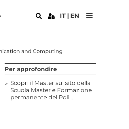
e
o
IT
EN
ication and Computing
Correlati
Titolo
Per approfondire
Scopri il Master sul sito della
Links
Scuola Master e Formazione
permanente del Poli…