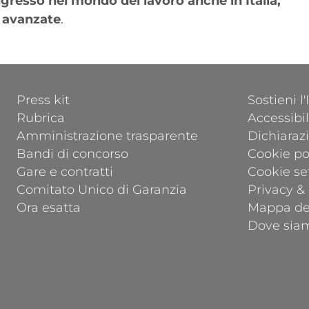
ngresso nel mondo del lavoro anche in Italia,
 avanzate
.
FOOTER 1
FOOTER 2
Press kit
Sostieni l
Rubrica
Accessibil
Amministrazione trasparente
Dichiarazi
Bandi di concorso
Cookie po
Gare e contratti
Cookie se
Comitato Unico di Garanzia
Privacy &
Ora esatta
Mappa del
Dove sia