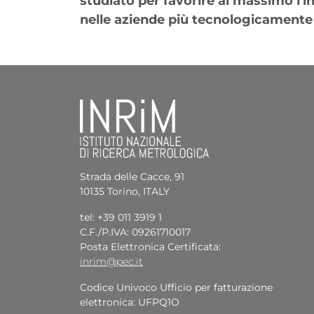
studiato per favorire al massimo l'i
nelle aziende più tecnologicamente
Strada delle Cacce, 91
10135 Torino, ITALY
tel: +39 011 3919 1
C.F./P.IVA: 09261710017
Posta Elettronica Certificata:
inrim@pec.it
Codice Univoco Ufficio per fatturazione
elettronica: UFPQ1O