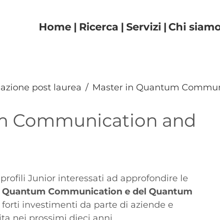
Navigazione principal
Home
Ricerca
Servizi
Chi siam
azione post laurea
Master in Quantum Commun
um Communication and
profili Junior interessati ad approfondire le
a
Quantum Communication e del Quantum
a forti investimenti da parte di aziende e
ta nei prossimi dieci anni.