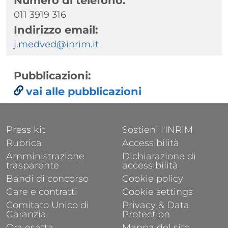
Numero di telefono:
011 3919 316
Indirizzo email:
j.medved@inrim.it
Pubblicazioni:
vai alle pubblicazioni
FOOTER 1
FOOTER 2
Press kit
Sostieni l'INRiM
Rubrica
Accessibilità
Amministrazione
Dichiarazione di
trasparente
accessibilità
Bandi di concorso
Cookie policy
Gare e contratti
Cookie settings
Comitato Unico di
Privacy & Data
Garanzia
Protection
Ora esatta
Mappa del sito