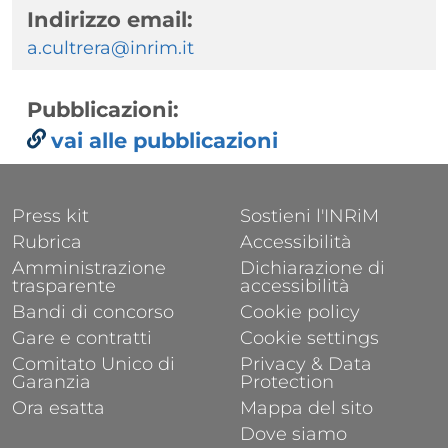
Indirizzo email:
a.cultrera@inrim.it
Pubblicazioni:
vai alle pubblicazioni
FOOTER 1
FOOTER 2
Press kit
Sostieni l'INRiM
Rubrica
Accessibilità
Amministrazione
Dichiarazione di
trasparente
accessibilità
Bandi di concorso
Cookie policy
Gare e contratti
Cookie settings
Comitato Unico di
Privacy & Data
Garanzia
Protection
Ora esatta
Mappa del sito
Dove siamo