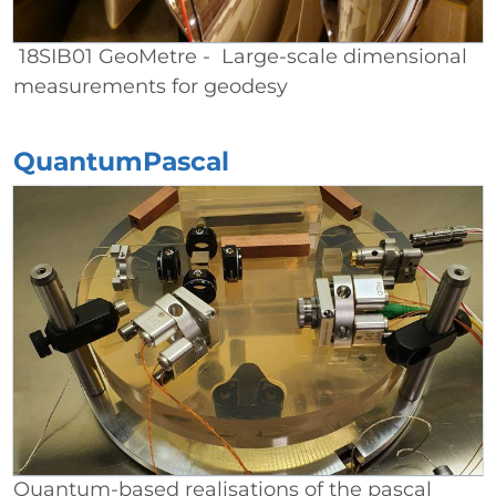
18SIB01 GeoMetre - Large-scale dimensional
measurements for geodesy
QuantumPascal
Quantum-based realisations of the pascal