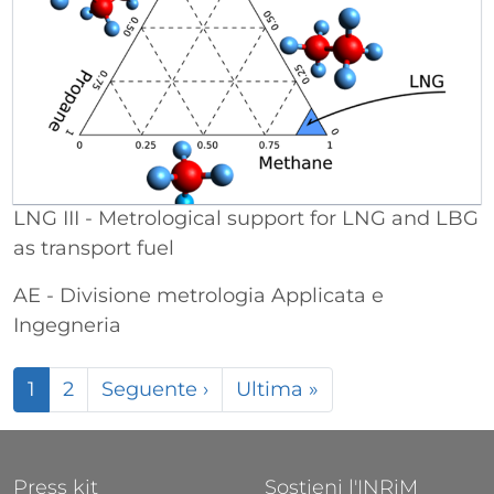
LNG III - Metrological support for LNG and LBG
as transport fuel
AE - Divisione metrologia Applicata e
Ingegneria
Paginazione
Pagina successiva
Ultima pagina
1
2
Seguente ›
Ultima »
FOOTER 1
FOOTER 2
Press kit
Sostieni l'INRiM