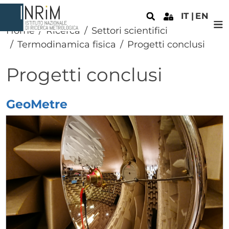
Salta al contenuto principale
IT
EN
Home
Ricerca
Settori scientifici
Termodinamica fisica
Progetti conclusi
Progetti conclusi
GeoMetre
Elenco progetti