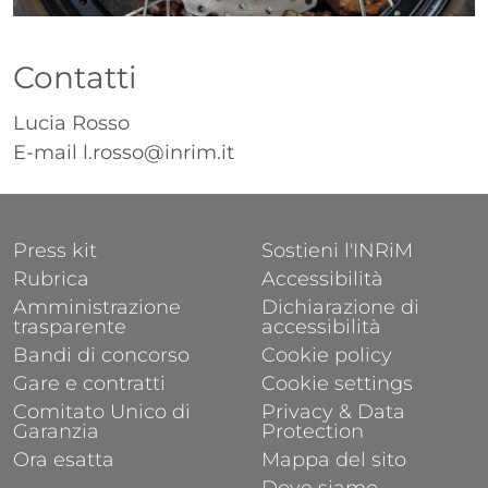
Contatti
Lucia Rosso
E-mail
l.rosso@inrim.it
FOOTER 1
FOOTER 2
Press kit
Sostieni l'INRiM
Rubrica
Accessibilità
Amministrazione
Dichiarazione di
trasparente
accessibilità
Bandi di concorso
Cookie policy
Gare e contratti
Cookie settings
Comitato Unico di
Privacy & Data
Garanzia
Protection
Ora esatta
Mappa del sito
Dove siamo