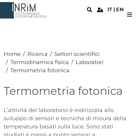
Salta al contenuto principale
IT
EN
Home
Ricerca
Settori scientifici
Termodinamica fisica
Laboratori
Termometria fotonica
Termometria fotonica
Paragrafo
L’attività del laboratorio è indirizzata allo
sviluppo di sensori e tecniche di misura della
temperatura basati sulla luce. Sono stati
studiati e messi a punto sensori a