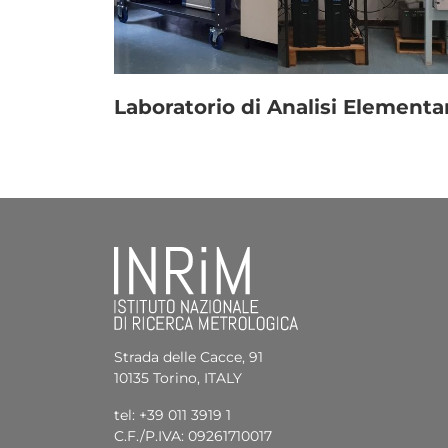
Link
Laboratorio di Analisi Elementa
Strada delle Cacce, 91
10135 Torino, ITALY
tel: +39 011 3919 1
C.F./P.IVA: 09261710017