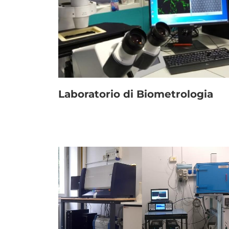
Link
Laboratorio di Biometrologia
Paragrafo
Immagine