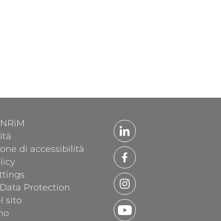
'INRiM
ità
one di accessibilità
licy
ttings
 Data Protection
 sito
mo