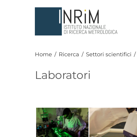
Salta al contenuto principale
Home
Ricerca
Settori scientifici
Laboratori
Paragrafo
Immagine