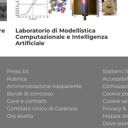
Link
re
Laboratorio di Modellistica
Computazionale e Intelligenza
Artificiale
FOOTER 1
FOOTER 2
Press kit
Sostieni l
Rubrica
Accessibil
Amministrazione trasparente
Dichiarazi
Bandi di concorso
Cookie po
Gare e contratti
Cookie se
Comitato Unico di Garanzia
Privacy &
Ora esatta
Mappa del
Dove sia