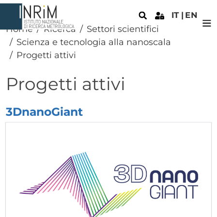
Salta al contenuto principale
IT
EN
Home
Ricerca
Settori scientifici
Scienza e tecnologia alla nanoscala
Progetti attivi
Progetti attivi
3DnanoGiant
Elenco progetti