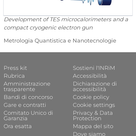
Development of TES microcalorimeters and a
compact cryogenic electron gun
Metrologia Quantistica e Nanotecnologie
FOOTER 1
FOOTER 2
Press kit
Sostieni l'INRiM
Rubrica
Accessibilità
Amministrazione
Dichiarazione di
trasparente
accessibilità
Bandi di concorso
Cookie policy
Gare e contratti
Cookie settings
Comitato Unico di
Privacy & Data
Garanzia
Protection
Ora esatta
Mappa del sito
Dove siamo