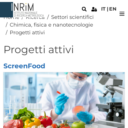
Salta al contenuto principale
IT
EN
Home
Ricerca
Settori scientifici
Chimica, fisica e nanotecnologie
Progetti attivi
Progetti attivi
ScreenFood
Elenco progetti