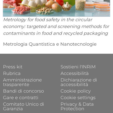
Metrology for food safety in the circular
economy: targeted and screening methods for
contaminants in food and recycled packaging
Metrologia Quantistica e Nanotecnologie
FOOTER 1
FOOTER 2
Press kit
Sostieni l'INRiM
Rubrica
Accessibilità
Amministrazione
Dichiarazione di
trasparente
accessibilità
Bandi di concorso
Cookie policy
Gare e contratti
Cookie settings
Comitato Unico di
Privacy & Data
Garanzia
Protection