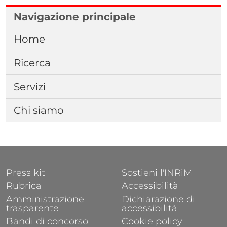
Navigazione principale
Home
Ricerca
Servizi
Chi siamo
FOOTER 1
FOOTER 2
Press kit
Sostieni l'INRiM
Rubrica
Accessibilità
Amministrazione
Dichiarazione di
trasparente
accessibilità
Bandi di concorso
Cookie policy