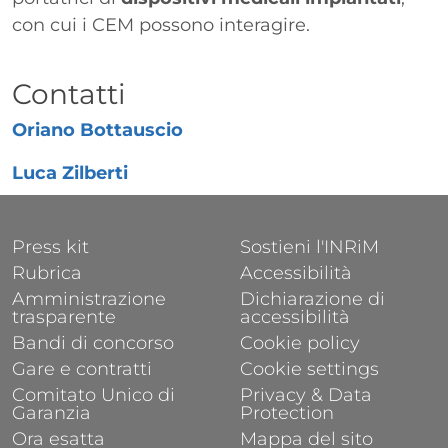
con cui i CEM possono interagire.
Titolo
Contatti
Oriano Bottauscio
Luca Zilberti
FOOTER 1
FOOTER 2
Press kit
Sostieni l'INRiM
Rubrica
Accessibilità
Amministrazione
Dichiarazione di
trasparente
accessibilità
Bandi di concorso
Cookie policy
Gare e contratti
Cookie settings
Comitato Unico di
Privacy & Data
Garanzia
Protection
Ora esatta
Mappa del sito