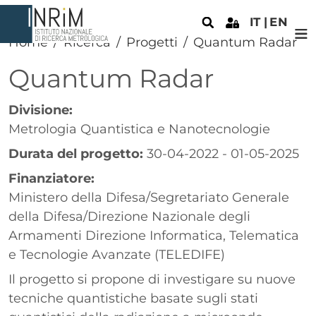
Salta al contenuto principale
IT
EN
Home
Ricerca
Progetti
Quantum Radar
Quantum Radar
Divisione:
Metrologia Quantistica e Nanotecnologie
Durata del progetto:
30-04-2022 - 01-05-2025
Finanziatore:
Ministero della Difesa/Segretariato Generale
della Difesa/Direzione Nazionale degli
Armamenti Direzione Informatica, Telematica
e Tecnologie Avanzate (TELEDIFE)
Paragrafo
Il progetto si propone di investigare su nuove
tecniche quantistiche basate sugli stati