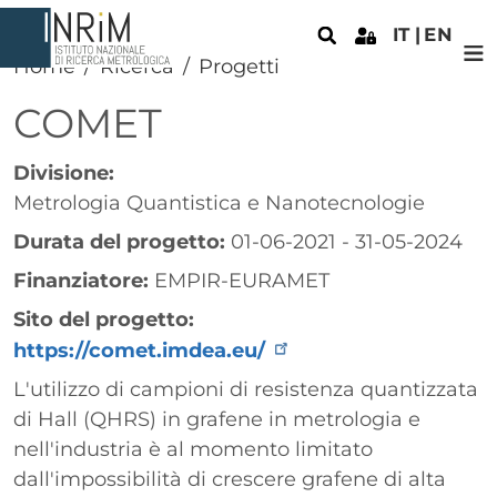
Salta al contenuto principale
IT
EN
Home
Ricerca
Progetti
COMET
Divisione:
Metrologia Quantistica e Nanotecnologie
Durata del progetto:
01-06-2021 - 31-05-2024
Finanziatore:
EMPIR-EURAMET
Sito del progetto:
https://comet.imdea.eu/
Paragrafo
L'utilizzo di campioni di resistenza quantizzata
di Hall (QHRS) in grafene in metrologia e
nell'industria è al momento limitato
dall'impossibilità di crescere grafene di alta