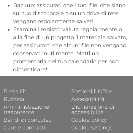
Backup: assicurati che i tuoi file, che siano
sul tuo disco locale o su un drive di rete,
vengano regolarmente salvati.
Esamina i registri: valuta regolarmente o
alla fine di un progetto il materiale salvato,
per assicurarti che alcuni file non vengano
conservati inutilmente. Metti un
promemoria nel tuo calendario per non
dimenticare!
FOOTER 1
FOOTER 2
Press kit
Sostieni l'INRiM
Rubrica
Accessibilità
Amministrazione
Dichiarazione di
trasparente
accessibilità
Bandi di concorso
Cookie policy
Gare e contratti
Cookie settings