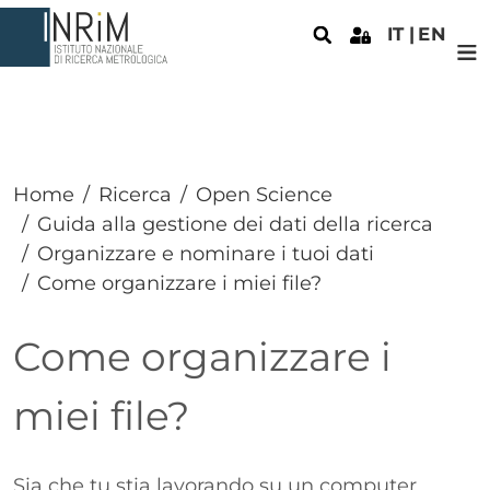
Salta al contenuto principale
IT
EN
Home
Ricerca
Open Science
Guida alla gestione dei dati della ricerca
Organizzare e nominare i tuoi dati
Come organizzare i miei file?
Come organizzare i
miei file?
Paragrafo
Sia che tu stia lavorando su un computer