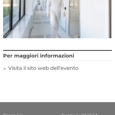
Correlati
Titolo
Per maggiori informazioni
Visita il sito web dell'evento
Links
FOOTER 1
FOOTER 2