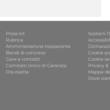
FOOTER 1
FOOTER 2
Press kit
Sostieni l
Rubrica
Accessibil
Amministrazione trasparente
Dichiarazi
Bandi di concorso
Cookie po
Gare e contratti
Cookie se
Comitato Unico di Garanzia
Privacy &
Ora esatta
Mappa del
Dove sia