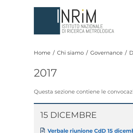
Salta al contenuto principale
Home
Chi siamo
Governance
D
2017
Paragrafo
Questa sezione contiene le convocazio
Titolo
15 DICEMBRE
Paragrafo
Allegati
Documento
Verbale riunione CdD 15 dicem