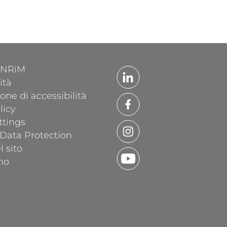
'INRiM
ità
one di accessibilità
licy
ttings
 Data Protection
 sito
mo