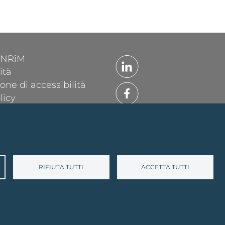
'INRiM
ità
one di accessibilità
licy
ttings
 Data Protection
 sito
mo
RIFIUTA TUTTI
ACCETTA TUTTI