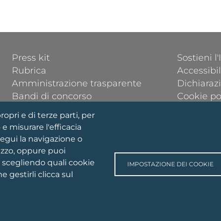
FOOTER 1
FOOTER 2
Press kit
Sostieni l
Rubrica
Accessibil
Amministrazione trasparente
Dichiarazi
Bandi di concorso
Cookie po
Gare e contratti
Cookie se
ropri e di terze parti, per
Comitato Unico di Garanzia
Privacy &
 e misurare l'efficacia
Ora esatta
Mappa del
segui la navigazione o
Dove sia
lizzo, oppure puoi
e scegliendo quali cookie
IMPOSTAZIONE DEI COOKIE
 gestirli clicca sul