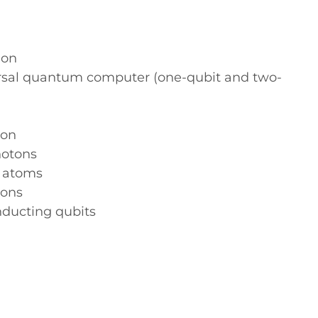
ion
rsal quantum computer (one-qubit and two-
ion
hotons
d atoms
ions
ducting qubits