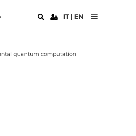
e
o
IT
EN
ental quantum computation