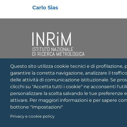
Carlo Sias
Strada delle Cacce, 91
Questo sito utilizza cookie tecnici e di profilazione, p
10135 Torino, ITALY
garantire la corretta navigazione, analizzare il traffico
delle attività di comunicazione istituzionale. Se pro
tel: +39 011 3919 1
C.F./P.IVA: 09261710017
clicchi su "Accetta tutti i cookie" ne acconsenti l'uti
Posta Elettronica Certificata:
personalizzare la scelta salvando le tue preferenze 
inrim@pec.it
attivare. Per maggiori informazioni e per sapere come
bottone "Impostazioni"
Codice Univoco Ufficio per fatturazione
elettronica: UFPQ1O
Privacy e cookie policy