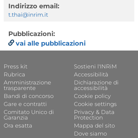
Indirizzo email:
t.thai@inrim.it
Pubblicazioni:
vai alle pubblicazioni
FOOTER 1
FOOTER 2
Press kit
Sostieni l'INRiM
Rubrica
Accessibilità
Amministrazione
Dichiarazione di
trasparente
accessibilità
Bandi di concorso
Cookie policy
Gare e contratti
Cookie settings
Comitato Unico di
Privacy & Data
Garanzia
Protection
Ora esatta
Mappa del sito
Dove siamo