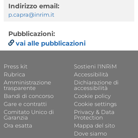
Indirizzo email:
p.capra@inrim.it
Pubblicazioni:
vai alle pubblicazioni
FOOTER 1
FOOTER 2
Press kit
Sostieni l'INRiM
Rubrica
Accessibilità
Amministrazione
Dichiarazione di
trasparente
accessibilità
Bandi di concorso
Cookie policy
Gare e contratti
Cookie settings
Comitato Unico di
Privacy & Data
Garanzia
Protection
Ora esatta
Mappa del sito
Dove siamo