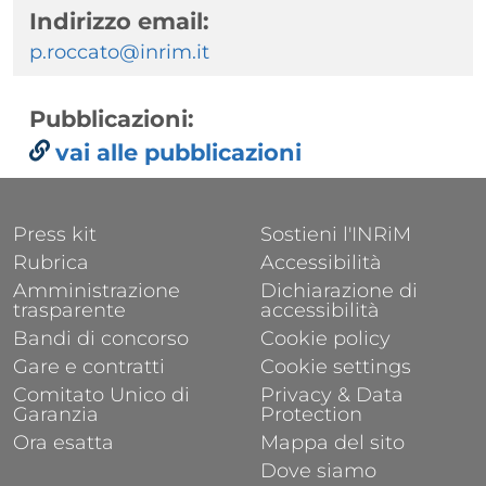
Indirizzo email:
p.roccato@inrim.it
Pubblicazioni:
vai alle pubblicazioni
FOOTER 1
FOOTER 2
Press kit
Sostieni l'INRiM
Rubrica
Accessibilità
Amministrazione
Dichiarazione di
trasparente
accessibilità
Bandi di concorso
Cookie policy
Gare e contratti
Cookie settings
Comitato Unico di
Privacy & Data
Garanzia
Protection
Ora esatta
Mappa del sito
Dove siamo