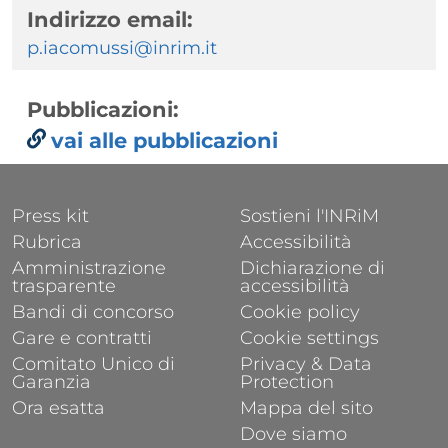
Indirizzo email:
p.iacomussi@inrim.it
Pubblicazioni:
vai alle pubblicazioni
FOOTER 1
FOOTER 2
Press kit
Sostieni l'INRiM
Rubrica
Accessibilità
Amministrazione
Dichiarazione di
trasparente
accessibilità
Bandi di concorso
Cookie policy
Gare e contratti
Cookie settings
Comitato Unico di
Privacy & Data
Garanzia
Protection
Ora esatta
Mappa del sito
Dove siamo