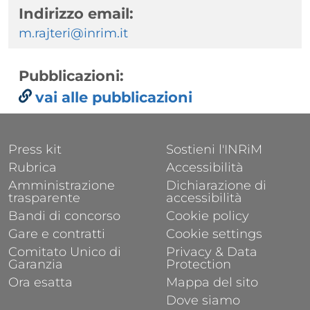
Indirizzo email:
m.rajteri@inrim.it
Pubblicazioni:
vai alle pubblicazioni
FOOTER 1
FOOTER 2
Press kit
Sostieni l'INRiM
Rubrica
Accessibilità
Amministrazione
Dichiarazione di
trasparente
accessibilità
Bandi di concorso
Cookie policy
Gare e contratti
Cookie settings
Comitato Unico di
Privacy & Data
Garanzia
Protection
Ora esatta
Mappa del sito
Dove siamo