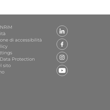
'INRiM
ità
one di accessibilità
licy
ttings
 Data Protection
 sito
mo