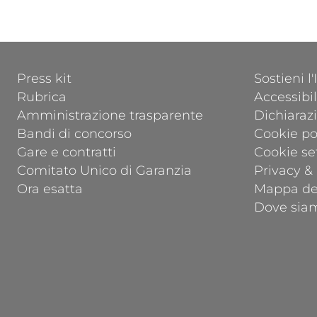
a
FOOTER 1
FOOTER 2
Press kit
Sostieni l
Rubrica
Accessibil
Amministrazione trasparente
Dichiarazi
Bandi di concorso
Cookie po
Gare e contratti
Cookie se
Comitato Unico di Garanzia
Privacy &
Ora esatta
Mappa del
Dove sia