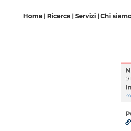
Navigazione principal
Home
Ricerca
Servizi
Chi siam
N
01
I
m.
P