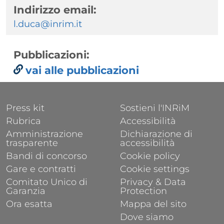
Indirizzo email:
l.duca@inrim.it
Pubblicazioni:
vai alle pubblicazioni
FOOTER 1
FOOTER 2
Press kit
Sostieni l'INRiM
Rubrica
Accessibilità
Amministrazione
Dichiarazione di
trasparente
accessibilità
Bandi di concorso
Cookie policy
Gare e contratti
Cookie settings
Comitato Unico di
Privacy & Data
Garanzia
Protection
Ora esatta
Mappa del sito
Dove siamo