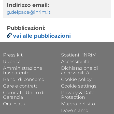
Indirizzo email:
g.delpace@inrim.it
Pubblicazioni:
vai alle pubblicazioni
FOOTER 1
FOOTER 2
Press kit
Sostieni l'INRiM
Rubrica
Accessibilità
Amministrazione
Dichiarazione di
trasparente
accessibilità
Bandi di concorso
Cookie policy
Gare e contratti
Cookie settings
Comitato Unico di
Privacy & Data
Garanzia
Protection
Ora esatta
Mappa del sito
Dove siamo